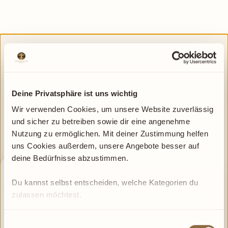
BESONDERE MÖGLICHKEITEN
Unsere Angebote
Deine Privatsphäre ist uns wichtig
Wir verwenden Cookies, um unsere Website zuverlässig 
Für regelmäßige Auszeiten, deinen Reiki-Weg und
und sicher zu betreiben sowie dir eine angenehme 
besondere Aktionszeiträume.
Nutzung zu ermöglichen. Mit deiner Zustimmung helfen 
uns Cookies außerdem, unsere Angebote besser auf 
deine Bedürfnisse abzustimmen.
NUR ZEITWEISE VERFÜGBAR
Du kannst selbst entscheiden, welche Kategorien du 
zulassen möchtest.
Feel Good Deal
Zwei wohltuende Massagen zum besonders
Einwilligungsauswahl