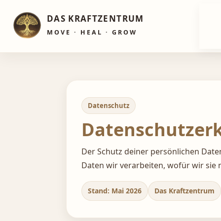
Zum
ere Website verwalten · Unsere bisherige Buchungs-Ap
Inhalt
springen
Datenschutz
Datenschutzer
Der Schutz deiner persönlichen Daten 
Daten wir verarbeiten, wofür wir sie
Stand: Mai 2026
Das Kraftzentrum