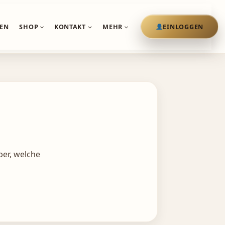
ereits in Planung
Neu: Mein Kraftzentrum · Termine
EN
SHOP
KONTAKT
MEHR
EINLOGGEN
ber, welche