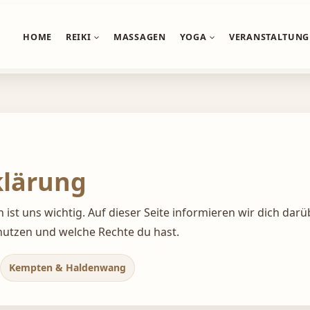
p wird eingestellt · Eine neue Kraftzentrum-App ist b
HOME
REIKI
MASSAGEN
YOGA
VERANSTALTUNG
klärung
ist uns wichtig. Auf dieser Seite informieren wir dich darü
 nutzen und welche Rechte du hast.
Kempten & Haldenwang